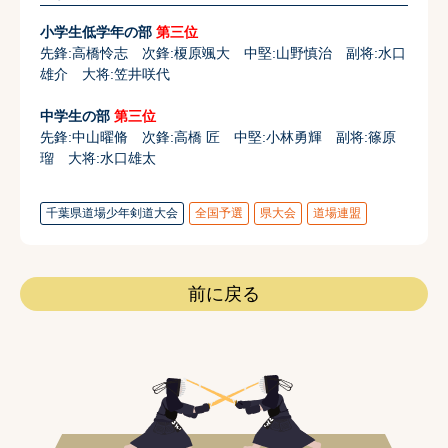
小学生低学年の部
第三位
先鋒:高橋怜志 次鋒:榎原颯大 中堅:山野慎治 副将:水口
雄介 大将:笠井咲代
中学生の部
第三位
先鋒:中山曜脩 次鋒:高橋 匠 中堅:小林勇輝 副将:篠原
瑠 大将:水口雄太
千葉県道場少年剣道大会
全国予選
県大会
道場連盟
前に戻る