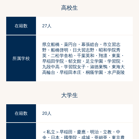
高校生
在籍数
27人
県立船橋・薬円台・幕張総合・市立習志
野・船橋啓明・日大習志野・昭和学院秀
英・二松学舎柏・千葉英和・翔凛・東葉・
所属学校
早稲田学院・郁文館・足立学園・学習院・
九段中高・学習院女子・淑徳巣鴨・東海大
高輪台・早稲田本庄・桐蔭学園・水戸葵陵
大学生
在籍数
20人
＜私立＞早稲田・慶應・明治・立教・中
央・日本・國學院・成城・亜細亜・東京農