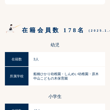
在籍会員数 178名
(2025.1
幼児
在籍数
3人
船橋ひかり幼稚園・しんめい幼稚園・原木
所属学校
中山こどもの木保育園
小学生