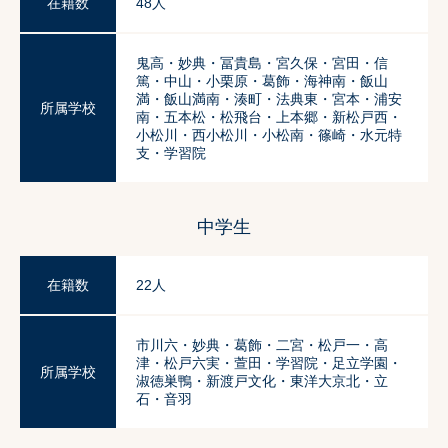
在籍数
48人
鬼高・妙典・冨貴島・宮久保・宮田・信
篤・中山・小栗原・葛飾・海神南・飯山
満・飯山満南・湊町・法典東・宮本・浦安
所属学校
南・五本松・松飛台・上本郷・新松戸西・
小松川・西小松川・小松南・篠崎・水元特
支・学習院
中学生
在籍数
22人
市川六・妙典・葛飾・二宮・松戸一・高
津・松戸六実・萱田・学習院・足立学園・
所属学校
淑徳巣鴨・新渡戸文化・東洋大京北・立
石・音羽