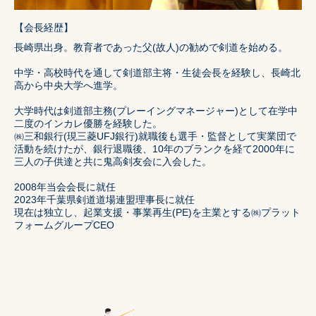
【会長経歴】
長崎県出身。教育者であった父(故人)の勧めで剣道を始める。
中学・高校時代を通して剣道部主将・生徒会長を経験し、長崎北
高から中央大学へ進学。
大学時代は剣道部主務(プレーイングマネージャー)として在学中
二度のインカレ優勝を経験した。
㈱三和銀行(現三菱UFJ銀行)就職後も選手・監督として実業団で
活動を続けたが、銀行退職後、10年のブランクを経て2000年に
三人の子供達と共に鬼高剣友会に入会した。
2008年当会会長に就任
2023年千葉県剣道道場連盟理事長に就任
現在は独立し、起業支援・事業再生(PE)を主業とする㈱プラット
フォームグループCEO