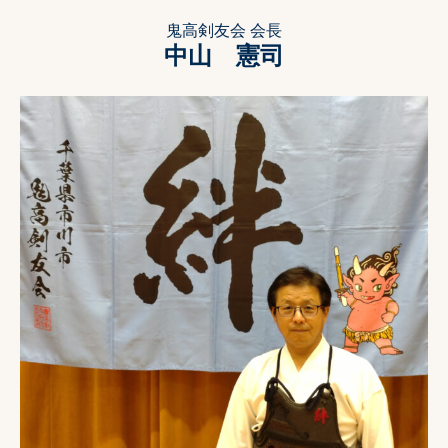
鬼高剣友会 会長
中山 憲司