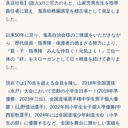
具店社長】(故人)のご尽力のもと、山家芳男先生を指導
責任者に迎え、鬼高幼稚園講堂を稽古場として発足しま
した。
以来50年に亘り、鬼高自治会様のご後援をいただきなが
ら、歴代役員・指導陣・保護者の弛まざる努力により、
『親・子・指導陣 みんな仲良く！元気よく！』三位一
体の『絆』をスローガンとして日々精進を続けて参りま
した。
現在では170名を超える会員を擁し、2018年全国選抜
（水戸）大会において悲願の小学生日本一！(2019年準
優勝、2023年三位)、全国道場選手権中学生男子個人優
勝！(山野慎治選手)、2022年同小学生女子個人準優勝(中
西彩歌選手)、2024年には全国道場少年剣道大会（小学
生の部）に優勝するなど、全国を舞台に輝かしい実績を