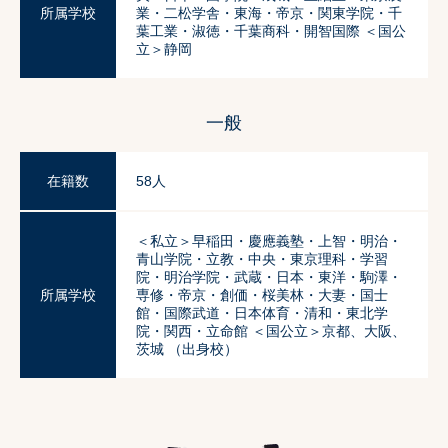
所属学校
業・二松学舎・東海・帝京・関東学院・千
葉工業・淑徳・千葉商科・開智国際 ＜国公
立＞静岡
一般
在籍数
58人
＜私立＞早稲田・慶應義塾・上智・明治・
青山学院・立教・中央・東京理科・学習
院・明治学院・武蔵・日本・東洋・駒澤・
所属学校
専修・帝京・創価・桜美林・大妻・国士
館・国際武道・日本体育・清和・東北学
院・関西・立命館 ＜国公立＞京都、大阪、
茨城 （出身校）