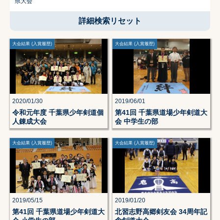
県大会
詳細検索リセット
大会結果 (入賞履歴)
大会結果 (入賞履歴)
2020/01/30
2019/06/01
令和元年度 千葉県少年剣道個
第41回 千葉県道場少年剣道大
人錬成大会
会 中学生の部
大会結果 (入賞履歴)
大会結果 (入賞履歴)
2019/05/15
2019/01/20
第41回 千葉県道場少年剣道大
北習志野高郷剣友会 34周年記