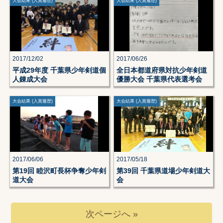
大会結果 (入賞履歴)
大会結果 (入賞履歴)
2017/12/02
2017/06/26
平成29年度 千葉県少年剣道個
全日本都道府県対抗少年剣道
人錬成大会
優勝大会 千葉県代表選考会
大会結果 (入賞履歴)
大会結果 (入賞履歴)
2017/06/06
2017/05/18
第19回 睦沢町長杯争奪少年剣
第39回 千葉県道場少年剣道大
道大会
会
次ページへ »