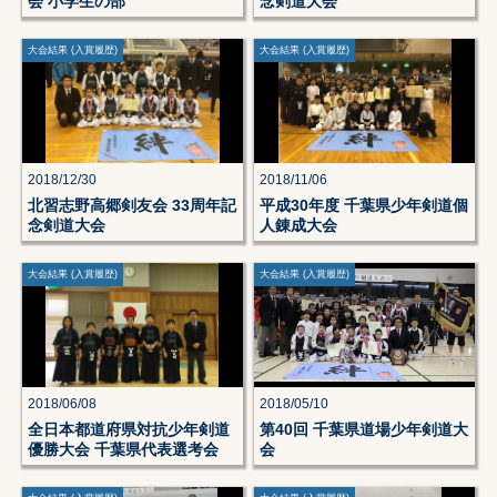
会 小学生の部
念剣道大会
大会結果 (入賞履歴)
大会結果 (入賞履歴)
2018/12/30
2018/11/06
北習志野高郷剣友会 33周年記
平成30年度 千葉県少年剣道個
念剣道大会
人錬成大会
大会結果 (入賞履歴)
大会結果 (入賞履歴)
2018/06/08
2018/05/10
全日本都道府県対抗少年剣道
第40回 千葉県道場少年剣道大
優勝大会 千葉県代表選考会
会