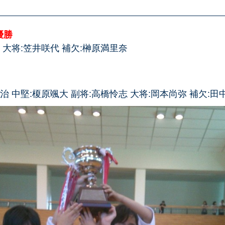
優勝
果 大将:笠井咲代 補欠:榊原満里奈
治 中堅:榎原颯大 副将:高橋怜志 大将:岡本尚弥 補欠:田