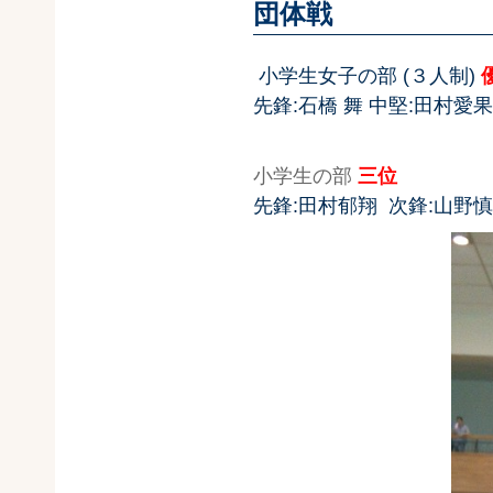
団体戦
小学生女子の部 (３人制)
先鋒:石橋 舞 中堅:田村愛
小学生の部
三位
先鋒:田村郁翔 次鋒:山野慎