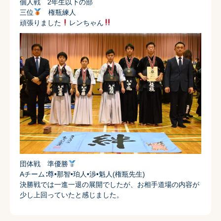
個人戦 2年生以下の部
三位
権瓶練人
頑張りました
レンちゃん
団体戦 準優勝
Aチーム∶尊•那智•珀人•渉•魁人(権瓶先生)
決勝戦では一進一退の展開でしたが、お相手道場の内容が
少し上回っていたと感じました。