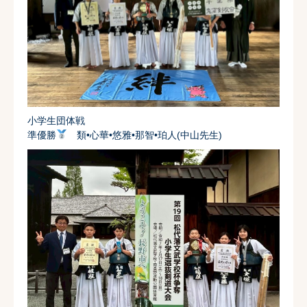
小学生団体戦
準優勝
類•心華•悠雅•那智•珀人(中山先生)