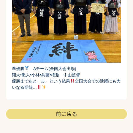
準優勝
Aチーム(全国大会出場)
翔大•魁人•小林•兵藤•権瓶 中山監督
優勝まであと一歩、という結果
全国大会での活躍にも大
いなる期待…
前に戻る