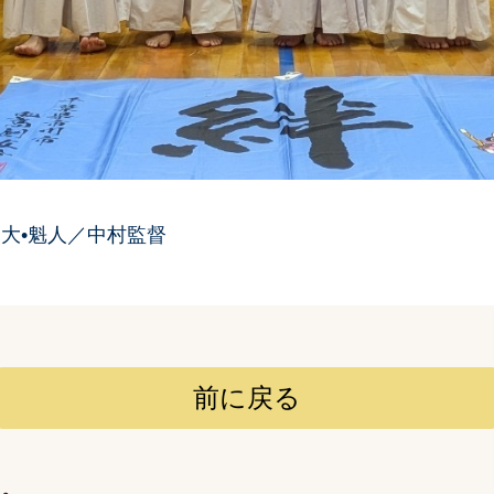
翔大•魁人／中村監督
前に戻る