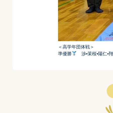
＜高学年団体戦＞
準優勝
渉•茉桜•陽仁•