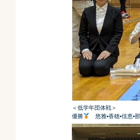
＜低学年団体戦＞
優勝
悠雅•香穂•佳恵•