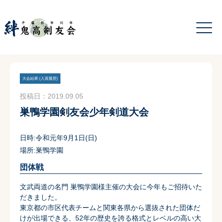
大会結果 (入賞履歴)
投稿日：2019.09.05
巣鴨学園剣友会少年剣道大会
日時:令和元年9月1日(日)
場所:
巣鴨学園
団体戦
文武両道の名門 巣鴨学園様主催の大会に今年もご招待いた
だきました。
東京都の市区代表チームと関東各県から選抜された団体だ
けが出場できる、52年の歴史を誇る格式とレベルの高い大