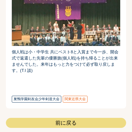
個人戦は小・中学生 共にベスト8と入賞まで今一歩、開会
式で返還した先輩の優勝旗(個人戦)を持ち帰ることが出来
ませんでした。来年はもっと力をつけて必ず取り戻しま
す。(T.I 談)
巣鴨学園剣友会少年剣道大会
関東近県大会
前に戻る