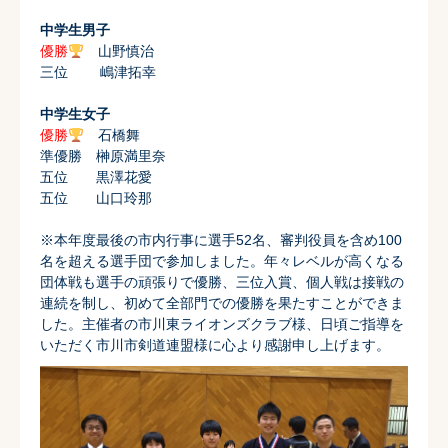
中学生男子
優勝
山野慎治
三位 嶋津拓幸
中学生女子
優勝
石橋舞
準優勝 榊原満里奈
五位 黒澤花愛
五位 山口玲那
※本年度最後の市内行事に選手52名、審判役員を含め100
名を超える選手団で参加しました。年々レベルが高くなる
団体戦も選手の頑張りで優勝、三位入賞、個人戦は接戦の
連続を制し、初めて全部門での優勝を果たすことができま
した。主催者の市川東ライオンズクラブ様、日頃ご指導を
いただく市川市剣道連盟様に心より感謝申し上げます。