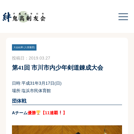
大会結果 (入賞履歴)
投稿日：2019.03.27
第41回 市川市内少年剣道錬成大会
日時:平成31年3月17日(日)
場所:塩浜市民体育館
団体戦
Aチーム
優勝
【11連覇
】