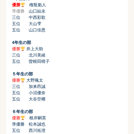
優勝
権瓶魁人
準優勝
山口結永
三位 中西彩歌
五位 大山雫
五位 山口佳恩
4年生の部
優勝
井上大助
三位 北川美緒
五位 曽根田晴子
５年生の部
優勝
大野颯太
三位 加来昂誠
五位 小沼優奈
五位 大谷空椰
６年生の部
優勝
根岸嗣英
準優勝 松本誠也
五位 西川拓澄