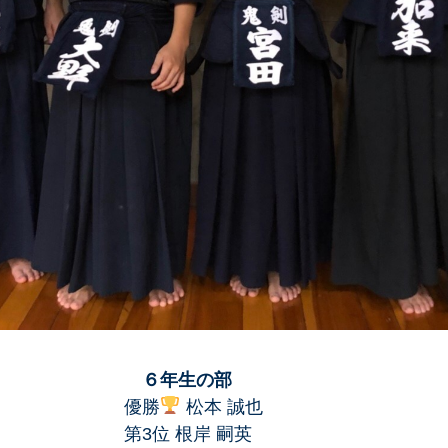
６年生の部
勝
松本 誠也
根岸 嗣英