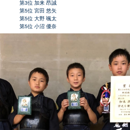
加来 昂誠
宮田 悠矢
大野 颯太
小沼 優奈