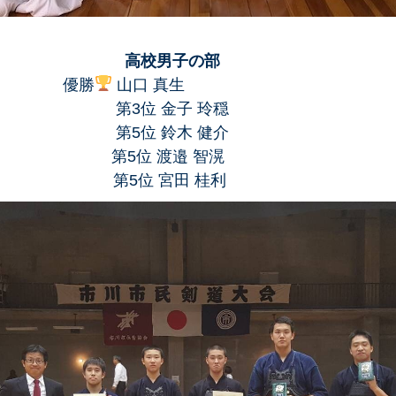
高校男子の部
優勝
山口 真生
金子 玲穏
位 鈴木 健介
 第5位 渡邉 智滉
 第5位 宮田 桂利