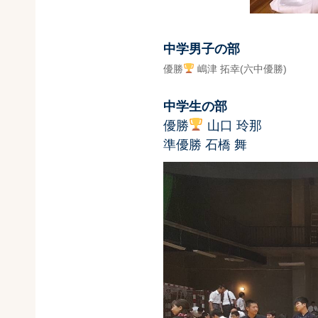
中学男子の部
優勝
嶋津 拓幸(六中優勝)
第3位 
中学生の部
第5
優勝
山口 玲那
準優勝 石橋 舞