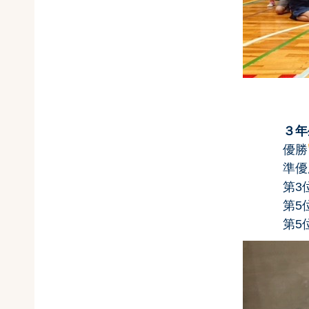
３年
優勝
準優勝 中西
第3位 権
第5位 山口
第5位 河野