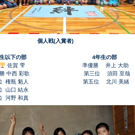
個人戦(入賞者)
生以下の部
4年生の部
佐賀 雫 準優勝 井上 大助
 彩歌 第三位 須田 至哉
瓶 魁人 第五位 北川 
 結永
 和真