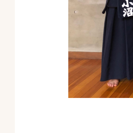
優
第3位 