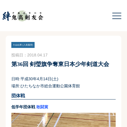
大会結果 (入賞履歴)
投稿日：2018.04.17
第36回 剣瑩旗争奪東日本少年剣道大会
日時:平成30年4月14日(土)
場所:ひたちなか市総合運動公園体育館
団体戦
低学年団体戦
敢闘賞