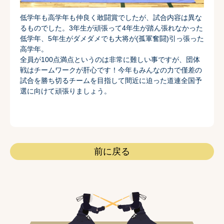
低学年も高学年も仲良く敢闘賞でしたが、
試合内容は異な
るものでした。
3年生が頑張って4年生が踏ん張れなかった
低学年、
5年生がダメダメでも大将が(孤軍奮闘)引っ張った
高学年。
全員が100点満点というのは非常に難しい事ですが、
団体
戦はチームワークが肝心です！
今年もみんなの力で僅差の
試合を勝ち切るチームを目指して間近に
迫った道連全国予
選に向けて頑張りましょう。
前に戻る