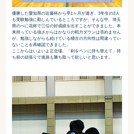
優勝した愛知県の近藤杯から早1ヶ月が過ぎ、
3年生の3人
も受験勉強に勤しんでいるところですが、そんな中、
埼玉
県のべに花杯で三位の好成績を出すことができました。
本
来持っている強さからはかなりの戦力ダウンは否めません
が、
勉強しながらも続けている稽古の方向性は間違ってい
ないことを再
確認できました。
ここからはいよいよ正念場。「剣をペンに持ち替えて」
持
ち前の頑張りで進路も勝ち取って欲しいと思います。