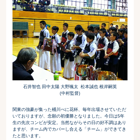
石井智也 田中太陽 大野颯太 松本誠也 根岸嗣英
(中村監督)
関東の強豪が集った桶川べに花杯、
毎年出場させていただ
いておりますが、
念願の初優勝となりました。今日は5年
生の先次コンビが安定。
当然ながらその日の好不調はあり
ますが、
チーム内でカバーし合える「チーム」ができてき
たと思います。