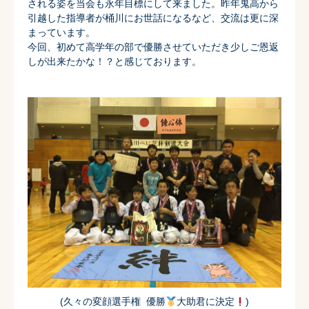
される姿を当会も永年目標にして来
ました。昨年鬼高から
引越した指導者が桶川にお世話になるなど、
交流は更に深
まっています。
今回、初めて高学年の部で優勝させていただき少しご恩返
しが出来たかな！？と感じております。
(久々の変顔選手権 優勝
大助君に決定
)