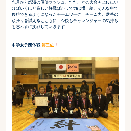
先月から怒濤の優勝ラッシュ。ただ、
どの大会も上位にい
けばいくほど厳しい接戦ばかりで力は横一線。
そんな中で
優勝できるようになったチームワーク、チーム力、
選手の
頑張りを讃えるとともに、
今後もチャレンジャーの気持ち
を忘れずに挑戦していきます！
中学女子団体戦
第三位