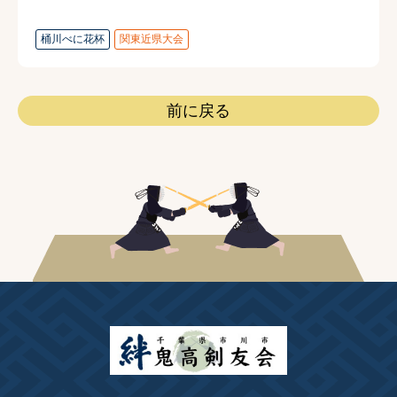
桶川べに花杯
関東近県大会
前に戻る