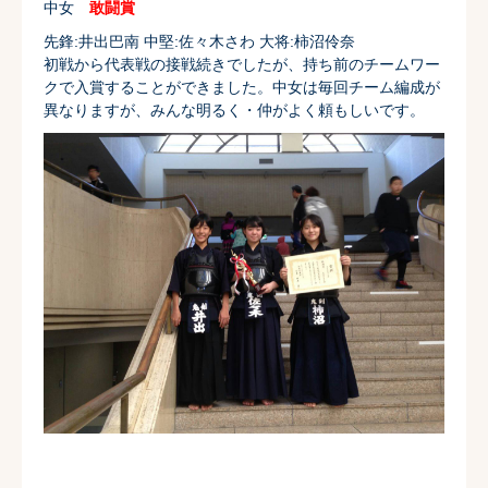
中女
敢闘賞
先鋒:井出巴南 中堅:佐々木さわ 大将:柿沼伶奈
初戦から代表戦の接戦続きでしたが、
持ち前のチームワー
クで入賞することができました。
中女は毎回チーム編成が
異なりますが、みんな明るく・
仲がよく頼もしいです。