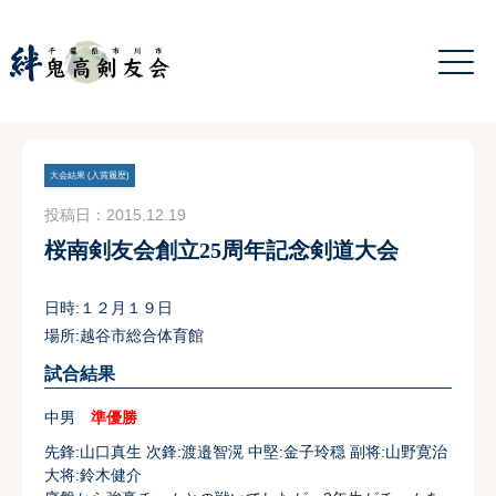
大会結果 (入賞履歴)
投稿日：2015.12.19
桜南剣友会創立25周年記念剣道大会
日時:１２月１９日
場所:越谷市総合体育館
試合結果
中男
準優勝
先鋒:山口真生 次鋒:渡邉智滉 中堅:金子玲穏 副将:山野寛治
大将:鈴木健介