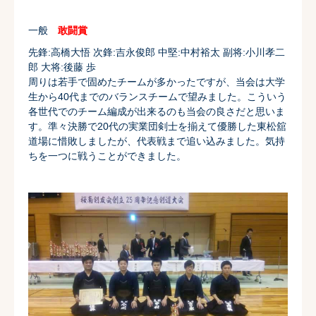
一般
敢闘賞
先鋒:高橋大悟 次鋒:吉永俊郎 中堅:中村裕太 副将:小川孝二
郎 大将:後藤 歩
周りは若手で固めたチームが多かったですが、
当会は大学
生から40代までのバランスチームで望みました。
こういう
各世代でのチーム編成が出来るのも当会の良さだと思いま
す。
準々決勝で20代の実業団剣士を揃えて優勝した東松舘
道場に惜敗
しましたが、代表戦まで追い込みました。
気持
ちを一つに戦うことができました。