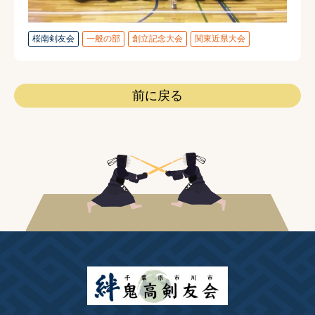
桜南剣友会
一般の部
創立記念大会
関東近県大会
前に戻る