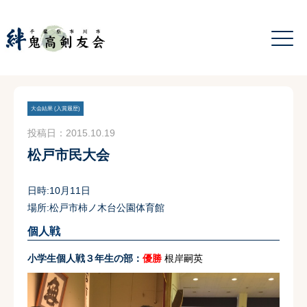
大会結果 (入賞履歴)
投稿日：2015.10.19
松戸市民大会
日時:10月11日
場所:松戸市柿ノ木台公園体育館
個人戦
小学生個人戦３年生の部：
優勝
根岸嗣英