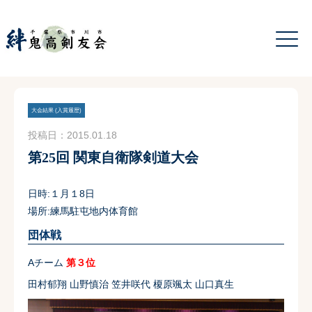
大会結果 (入賞履歴)
投稿日：2015.01.18
第25回 関東自衛隊剣道大会
日時:１月１8日
場所:練馬駐屯地内体育館
団体戦
Aチーム
第３位
田村郁翔 山野慎治 笠井咲代 榎原颯太 山口真生