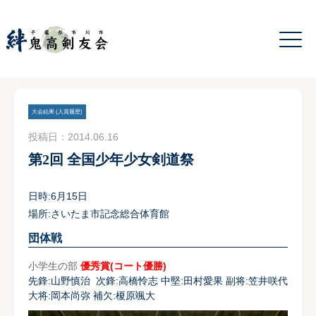
大会結果 (入賞履歴)
投稿日：2014.06.16
第2回 全国少年少女剣道祭
日時:6月15日
場所:さいたま市記念総合体育館
団体戦
小学生の部
優秀賞(コート優勝)
先鋒:山野慎治 次鋒:高橋怜志 中堅:田村愛果 副将:笠井咲代
大将:岡本尚弥 補欠:榎原颯大