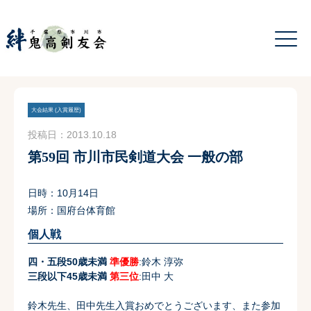
大会結果 (入賞履歴)
投稿日：2013.10.18
第59回 市川市民剣道大会 一般の部
日時：10月14日
場所：国府台体育館
個人戦
四・五段50歳未満
準優勝
:鈴木 淳弥
三段以下45歳未満
第
三位
:田中 大
鈴木先生、田中先生入賞おめでとうございます、また参加