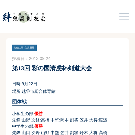
大会結果 (入賞履歴)
投稿日：2013.09.24
第13回 彩の国清虔杯剣道大会
日時:9月22日
場所:越谷市総合体育館
団体戦
小学生の部:
優勝
先鋒:山野 次鋒:高橋 中堅:岡本 副将:笠井 大将:渡邉
中学生の部:
優勝
先鋒:山口 次鋒:山野 中堅:笠井 副将:鈴木 大将:高橋