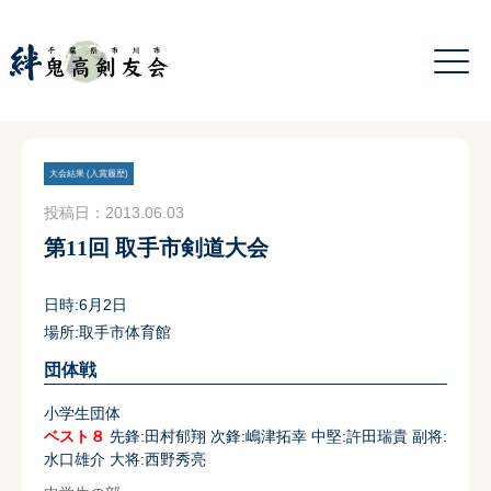
大会結果 (入賞履歴)
投稿日：2013.06.03
第11回 取手市剣道大会
日時:6月2日
場所:取手市体育館
団体戦
小学生団体
ベスト８
先鋒:田村郁翔 次鋒:嶋津拓幸 中堅:許田瑞貴 副将:
水口雄介 大将:西野秀亮