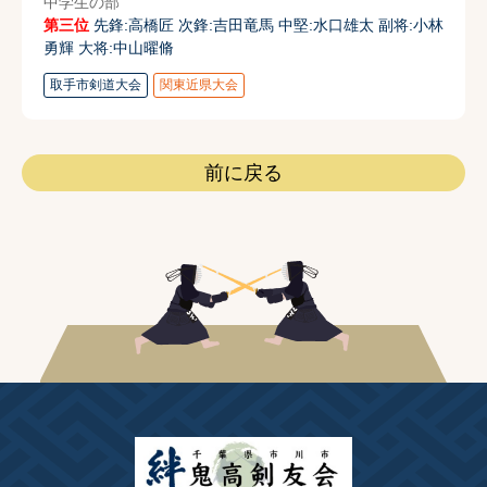
中学生の部
第三位
先鋒:高橋匠 次鋒:吉田竜馬 中堅:水口雄太 副将:小林
勇輝 大将:中山曜脩
取手市剣道大会
関東近県大会
前に戻る